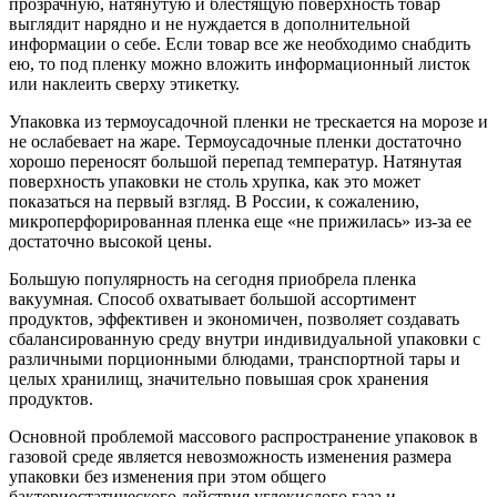
прозрачную, натянутую и блестящую поверхность товар
выглядит нарядно и не нуждается в дополнительной
информации о себе. Если товар все же необходимо снабдить
ею, то под пленку можно вложить информационный листок
или наклеить сверху этикетку.
Упаковка из термоусадочной пленки не трескается на морозе и
не ослабевает на жаре. Термоусадочные пленки достаточно
хорошо переносят большой перепад температур. Натянутая
поверхность упаковки не столь хрупка, как это может
показаться на первый взгляд. В России, к сожалению,
микроперфорированная пленка еще «не прижилась» из-за ее
достаточно высокой цены.
Большую популярность на сегодня приобрела пленка
вакуумная. Способ охватывает большой ассортимент
продуктов, эффективен и экономичен, позволяет создавать
сбалансированную среду внутри индивидуальной упаковки с
различными порционными блюдами, транспортной тары и
целых хранилищ, значительно повышая срок хранения
продуктов.
Основной проблемой массового распространение упаковок в
газовой среде является невозможность изменения размера
упаковки без изменения при этом общего
бактериостатического действия углекислого газа и,