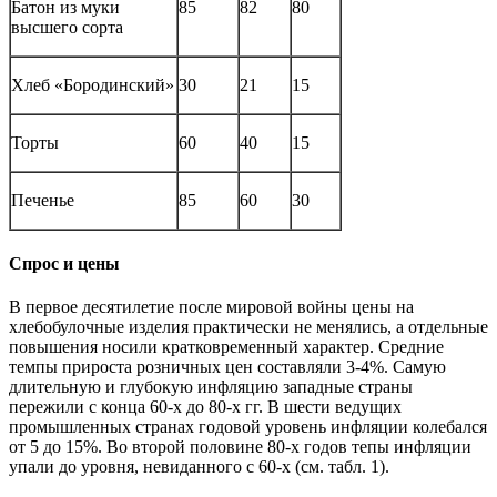
Батон из муки
85
82
80
высшего сорта
Хлеб «Бородинский»
30
21
15
Торты
60
40
15
Печенье
85
60
30
Спрос и цены
В первое десятилетие после мировой войны цены на
хлебобулочные изделия практически не менялись, а отдельные
повышения носили кратковременный характер. Средние
темпы прироста розничных цен составляли 3-4%. Самую
длительную и глубокую инфляцию западные страны
пережили с конца 60-х до 80-х гг. В шести ведущих
промышленных странах годовой уровень инфляции колебался
от 5 до 15%. Во второй половине 80-х годов тепы инфляции
упали до уровня, невиданного с 60-х (см. табл. 1).