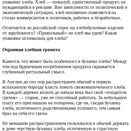
упаковке хлеба.
Хлеб — пожалуй, единственный продукт, не
нуждающийся в рекламе. Вне зависимости от политической и
экономической ситуации, хлеб неизменно появляется на
столах коммерсантов и политиков, рабочих и безработных.
Отличается ли российский спрос на хлебобулочные изделия
от зарубежного? «Правильный» ли хлеб мы едим? Какая
упаковка оптимальна для хлеба?
Охранная хлебная грамота
Кажется, что может быть особенного в буханке хлеба? Между
тем под будничным потреблением продукта скрывается
глубинный ритуальный смысл.
В Англии до сих пор распространен обычай в первую
вспаханную борозду класть ломоть свежевыпеченного хлеба.
В каждой деревне вплоть до начала века был свой «поедатель
грехов» — старик, уже не способный работать. За небольшую
плату его приглашали на похороны, где он, съедая буханку
хлеба, испеченного родственниками усопшего, тем самым
брал на себя его грехи.
Не меньшим распространением пользовался и обычай держать
в доме черствую буханку хлеба, испеченную в страстную