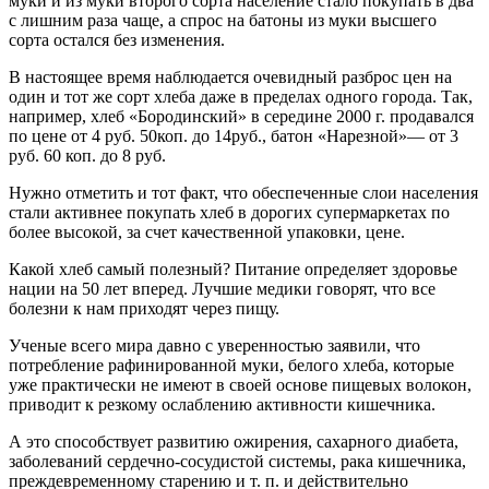
муки и из муки второго сорта население стало покупать в два
с лишним раза чаще, а спрос на батоны из муки высшего
сорта остался без изменения.
В настоящее время наблюдается очевидный разброс цен на
один и тот же сорт хлеба даже в пределах одного города. Так,
например, хлеб «Бородинский» в середине 2000 г. продавался
по цене от 4 руб. 50коп. до 14руб., батон «Нарезной»— от 3
руб. 60 коп. до 8 руб.
Нужно отметить и тот факт, что обеспеченные слои населения
стали активнее покупать хлеб в дорогих супермаркетах по
более высокой, за счет качественной упаковки, цене.
Какой хлеб самый полезный? Питание определяет здоровье
нации на 50 лет вперед. Лучшие медики говорят, что все
болезни к нам приходят через пищу.
Ученые всего мира давно с уверенностью заявили, что
потребление рафинированной муки, белого хлеба, которые
уже практически не имеют в своей основе пищевых волокон,
приводит к резкому ослаблению активности кишечника.
А это способствует развитию ожирения, сахарного диабета,
заболеваний сердечно-сосудистой системы, рака кишечника,
преждевременному старению и т. п. и действительно