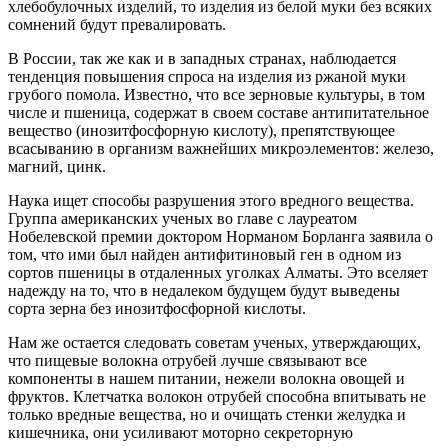
хлебобулочных изделий, то изделия из белой муки без всяких
сомнений будут превалировать.
В России, так же как и в западных странах, наблюдается
тенденция повышения спроса на изделия из ржаной муки
грубого помола. Известно, что все зерновые культуры, в том
числе и пшеница, содержат в своем составе антипитательное
вещество (инозитфосфорную кислоту), препятствующее
всасыванию в организм важнейших микроэлементов: железо,
магний, цинк.
Наука ищет способы разрушения этого вредного вещества.
Группа американских ученых во главе с лауреатом
Нобелевской премии доктором Норманом Борланга заявила о
том, что ими был найден антифитиновый ген в одном из
сортов пшеницы в отдаленных уголках Алматы. Это вселяет
надежду на то, что в недалеком будущем будут выведены
сорта зерна без инозитфосфорной кислоты.
Нам же остается следовать советам ученых, утверждающих,
что пищевые волокна отрубей лучше связывают все
компоненты в нашем питании, нежели волокна овощей и
фруктов. Клетчатка волокон отрубей способна впитывать не
только вредные вещества, но и очищать стенки желудка и
кишечника, они усиливают моторно секреторную