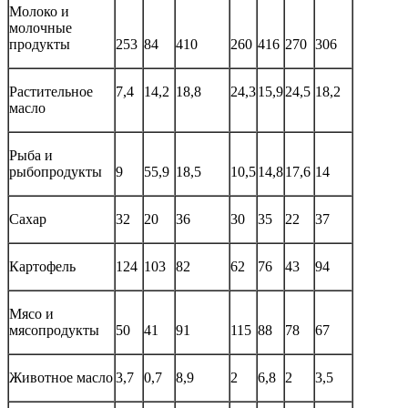
Молоко и
молочные
продукты
253
84
410
260
416
270
306
Растительное
7,4
14,2
18,8
24,3
15,9
24,5
18,2
масло
Рыба и
рыбопродукты
9
55,9
18,5
10,5
14,8
17,6
14
Сахар
32
20
36
30
35
22
37
Картофель
124
103
82
62
76
43
94
Мясо и
мясопродукты
50
41
91
115
88
78
67
Животное масло
3,7
0,7
8,9
2
6,8
2
3,5