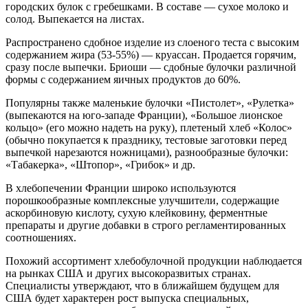
городских булок с гребешками. В составе — сухое молоко и
солод. Выпекается на листах.
Распространено сдобное изделие из слоеного теста с высоким
содержанием жира (53-55%) — круассан. Продается горячим,
сразу после выпечки. Бриоши — сдобные булочки различной
формы с содержанием яичных продуктов до 60%.
Популярны также маленькие булочки «Пистолет», «Рулетка»
(выпекаются на юго-западе Франции), «Большое лионское
кольцо» (его можно надеть на руку), плетеный хлеб «Колос»
(обычно покупается к празднику, тестовые заготовки перед
выпечкой нарезаются ножницами), разнообразные булочки:
«Табакерка», «Штопор», «Грибок» и др.
В хлебопечении Франции широко используются
порошкообразные комплексные улучшители, содержащие
аскорбиновую кислоту, сухую клейковину, ферментные
препараты и другие добавки в строго регламентированных
соотношениях.
Похожий ассортимент хлебобулочной продукции наблюдается
на рынках США и других высокоразвитых странах.
Специалисты утверждают, что в ближайшем будущем для
США будет характерен рост выпуска специальных,