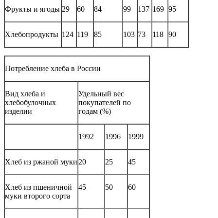
Фрукты и ягоды
29
60
84
99
137
169
95
Хлебопродукты
124
119
85
103
73
118
90
Потребление хлеба в России
Вид хлеба и
Удельный вес
хлебобулочных
покупателей по
изделии
годам (%)
1992
1996
1999
Хлеб из ржаной муки
20
25
45
Хлеб из пшеничной
45
50
60
муки второго сорта