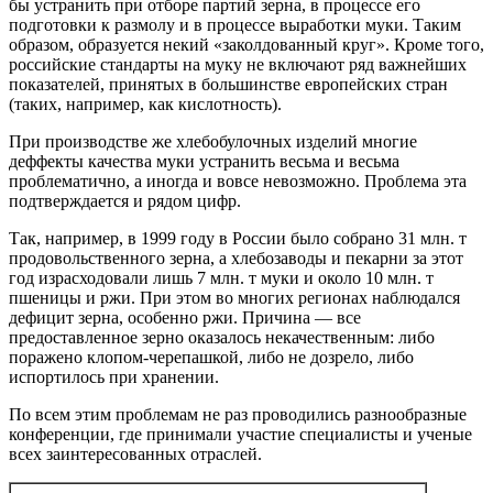
бы устранить при отборе партий зерна, в процессе его
подготовки к размолу и в процессе выработки муки. Таким
образом, образуется некий «заколдованный круг». Кроме того,
российские стандарты на муку не включают ряд важнейших
показателей, принятых в большинстве европейских стран
(таких, например, как кислотность).
При производстве же хлебобулочных изделий многие
деффекты качества муки устранить весьма и весьма
проблематично, а иногда и вовсе невозможно. Проблема эта
подтверждается и рядом цифр.
Так, например, в 1999 году в России было собрано 31 млн. т
продовольственного зерна, а хлебозаводы и пекарни за этот
год израсходовали лишь 7 млн. т муки и около 10 млн. т
пшеницы и ржи. При этом во многих регионах наблюдался
дефицит зерна, особенно ржи. Причина — все
предоставленное зерно оказалось некачественным: либо
поражено клопом-черепашкой, либо не дозрело, либо
испортилось при хранении.
По всем этим проблемам не раз проводились разнообразные
конференции, где принимали участие специалисты и ученые
всех заинтересованных отраслей.