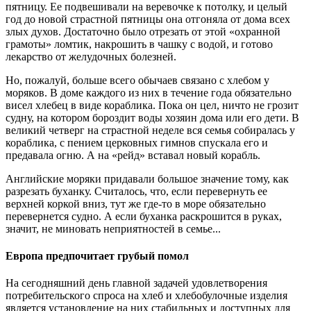
пятницу. Ее подвешивали на веревочке к потолку, и целый
год до новой страстной пятницы она отгоняла от дома всех
злых духов. Достаточно было отрезать от этой «охранной
грамоты» ломтик, накрошить в чашку с водой, и готово
лекарство от желудочных болезней.
Но, пожалуй, больше всего обычаев связано с хлебом у
моряков. В доме каждого из них в течение года обязательно
висел хлебец в виде кораблика. Пока он цел, ничто не грозит
судну, на котором бороздит воды хозяин дома или его дети. В
великий четверг на страстной неделе вся семья собиралась у
кораблика, с пением церковных гимнов спускала его и
предавала огню. А на «рейд» вставал новый корабль.
Английские моряки придавали большое значение тому, как
разрезать буханку. Считалось, что, если перевернуть ее
верхней коркой вниз, тут же где-то в море обязательно
перевернется судно. А если буханка раскрошится в руках,
значит, не миновать неприятностей в семье...
Европа предпочитает грубый помол
На сегодняшний день главной задачей удовлетворения
потребительского спроса на хлеб и хлебобулочные изделия
является установление на них стабильных и доступных для