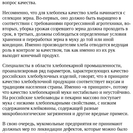
вопрос качества.
Несомненно, что для хлебопека качество хлеба начинается с
селекции зерна. Во-первых, оно должно быть выращено в
соответствии с требованиями прогрессивной агротехники, во-
вторых, уборка урожая созревшего зерна должна проходить в
срок, в третьих, должны соблюдаться определенные условия
хранения и переработки зерна в муку до той или иной
кондиции. Именно производителям хлеба отводится ведущая
роль в контроле за качеством, так как именно из их рук
выходит конечный продукт.
Специалисты в области хлебопекарной промышленности,
проанализировав ряд параметров, характеризующих качество
российских хлебобулочных изделий, говорят, что в принципе
качество хлебобулочной продукции соответствует вкусам и
традициям населения страны. Именно «в принципе», потому
что качество хлебопекарной муки нестабильно и неустойчиво.
На российские хлебозаводы и пекарни массово поступает
мука с низкими хлебопекарными свойствами, с низким
содержанием клейковины, содержащей разные
микробиологические загрязнения и другие вредные примеси.
В свою очередь, мукомольные предприятия не принимают
должных мер по ликвидации дефектов, которые можно было