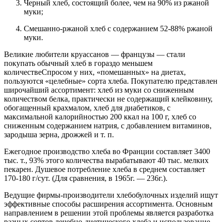
Черный хлеб, состоящий более, чем на 90% из ржаной
муки;
Смешанно-ржаной хлеб с содержанием 52-88% ржаной
муки.
Великие любители круассанов — французы — стали
покупать обычный хлеб в гораздо меньшем
количествеСпросом у них, «помешанных» на диетах,
пользуются «целебные» сорта хлеба. Покупателю представлен
широчайший ассортимент: хлеб из муки со сниженным
количеством белка, практически не содержащий клейковину,
обогащенный крахмалом, хлеб для диабетиков, с
максимальной калорийностью 200 ккал на 100 г, хлеб со
сниженным содержанием натрия, с добавлением витаминов,
зародыша зерна, дрожжей и т. п.
Ежегодное производство хлеба во Франции составляет 3400
тыс. т., 93% этого количества вырабатывают 40 тыс. мелких
пекарен. Душевое потребление хлеба в среднем составляет
170-180 г/сут. (Для сравнения, в 1965г. — 236г.).
Ведущие фирмы-производители хлебобулочных изделий ищут
эффективные способы расширения ассортимента. Основным
направлением в решении этой проблемы является разработка
разных сортов лечебно-диетического хлеба и использование