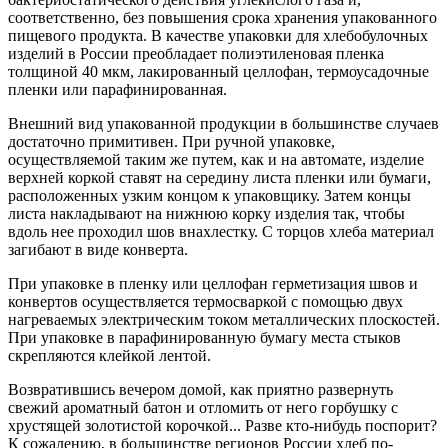
соответственно, без повышения срока хранения упакованного
пищевого продукта. В качестве упаковки для хлебобулочных
изделий в России преобладает полиэтиленовая пленка
толщиной 40 мкм, лакированный целлофан, термоусадочные
пленки или парафинированная.
Внешний вид упакованной продукции в большинстве случаев
достаточно примитивен. При ручной упаковке,
осуществляемой таким же путем, как и на автомате, изделие
верхней коркой ставят на середину листа пленки или бумаги,
расположенных узким концом к упаковщику. Затем концы
листа накладывают на нижнюю корку изделия так, чтобы
вдоль нее проходил шов внахлестку. С торцов хлеба материал
загибают в виде конверта.
При упаковке в пленку или целлофан герметизация швов и
конвертов осуществляется термосваркой с помощью двух
нагреваемых электрическим током металлических плоскостей.
При упаковке в парафинированную бумагу места стыков
скрепляются клейкой лентой.
Возвратившись вечером домой, как приятно развернуть
свежий ароматный батон и отломить от него горбушку с
хрустящей золотистой корочкой... Разве кто-нибудь поспорит?
К сожалению, в большинстве регионов России хлеб по-