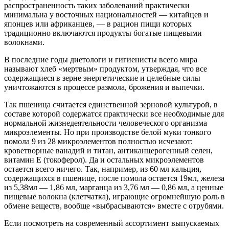
распространенность таких заболеваний практически
минимальна у восточных национальностей — китайцев и
японцев или африканцев, — в рацион пищи которых
традиционно включаются продукты богатые пищевыми
волокнами.
В последние годы диетологи и гигиенисты всего мира
называют хлеб «мертвым» продуктом, утверждая, что все
содержащиеся в зерне энергетические и целебные силы
уничтожаются в процессе размола, брожения и выпечки.
Так пшеница считается единственной зерновой культурой, в
составе которой содержатся практически все необходимые для
нормальной жизнедеятельности человеческого организма
микроэлементы. Но при производстве белой муки тонкого
помола 9 из 28 микроэлементов полностью исчезают:
кроветворные ванадий и титан, антиканцерогенный селен,
витамин Е (токоферол). Да и остальных микроэлементов
остается всего ничего. Так, например, из 60 мл кальция,
содержащихся в пшенице, после помола остается 19мл, железа
из 5,38мл — 1,86 мл, марганца из 3,76 мл — 0,86 мл, а ценные
пищевые волокна (клетчатка), играющие огромнейшую роль в
обмене веществ, вообще «выбрасываются» вместе с отрубями.
Если посмотреть на современный ассортимент выпускаемых