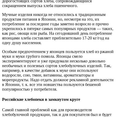
дорогостоящих сортов хлеба, сопровождающийся
сокращением выпуска хлеба пшеничного.
Мучные изделия никогда не относились к традиционным
продуктам питания в Японии, но, несмотря на это, их
потребление за последние годы заметно возросло и прочно
укрепилось в пятерке самых популярных продуктов — таких,
как рис, овощи или рыба. На сегодняшний день потребление
японцами хлеба составляет приблизительно 17-20 кг/год на
одну душу населения.
Особым предпочтением у японцев пользуется хлеб из ржаной
муки и муки грубого помола. Японцы смело
экспериментируют и уже придумали несколько довольно
необычных и полезных сортов хлебобулочных изделий. Так,
например, в качестве добавок к муке они используют
водоросли, сою, тмин, витамины, ароматизаторы и
морепродукты. Надо отдать должное рекламной деятельности
в Японии, т. к. все эти новшества пользуются бешеной
популярностью у потребителя.
Российские хлебопеки в замкнутом круге
Самой главной проблемой как для производителя
хлебобулочной продукции, так и для покупателя был и будет