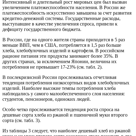
Интенсивный и длительный рост мировых цен был вызван
увеличением платежеспособности населения. В России же
платежеспособность искусственно завышена за счет развития
кредитно-денежной системы. Государственные расходы,
выступавшие в качестве увеличения спроса, привели к
дефициту государственного бюджета.
В России, где на одного жителя страны приходится в 5 раз
меньше ВВП, чем в США, потребляется в 1,5 раз больше
хлеба, хлебобулочных изделий и картофеля. В российском
рационе питания эти продукты занимают более 35%. В
других странах, за исключением Японии, величина их
потребления не превышает 17-23% (см. табл. 2).
В послекризисной России прослеживалась отчетливая
тенденция потребления низкосортных видов хлебобулочных
изделий. Наиболее высокие темпы потребления хлеба
наблюдались у самого малообеспеченного слоя населения:
студентов, пенсионеров, одиноких людей.
Особо четко прослеживается тенденция роста спроса на
дешевые сорта хлеба из ржаной и пшеничной муки второго
сорта (см. табл. 3).
Из таблицы 3 следует, что наиболее дешевый хлеб из ржаной