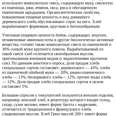
используют композитную смесь, содержащую муку, смолотую
из пшеницы, ржи, ячменя, овса, риса и обогащенную
пшеничным зародышем. Органолептические свойства,
повышенная пищевая ценность и вид домашнего
деревенского хлеба обусловливают спрос на него. Хлеб
вырабатывают формовым, круглым и батонообразным.
Учитывая пищевую ценность бобов, содержащих лецитин,
незаменимые аминокислоты и другие биологически активные
вещества, готовят также композитные смеси из пшеничной и
30% соевой муки крупного помола. Вырабатываемый из
такой смеси хлеб отличается своеобразным вкусом,
оригинальным внешним видом (с вкраплениями крупинок
сои). По данным анкетного опроса, доля продаж хлеба
специальных сортов составляет: деревенского — 43%, хлеба
из пшеничной обойной муки — 20%, ржано-пшеничного
хлеба — 13%, бескоркового хлеба— 12%, прочие виды хлеба
— 12%. Доля продаж хлеба специальных сортов в целом
составляет 5%.
Большим спросом у покупателей пользуются венские изделия,
например, венский хлеб, в рецептуру которого входят солод,
сахар, сухое молоко; имеет форму багета с надрезами,
отличается от традиционного французского хлеба
сладковатым вкусом. Хлеб Грюо массой 200 г имеет форму