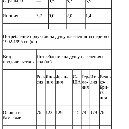
Страны ЕС
—
9,5
6,3
3,9
Япония
5,7
9,0
2,0
1,4
Потребление прдуктов на душу населения за период с
1992-1995 гг. (кг)
Вид
Потребление на душу населения в
продовольствия
год (кг)
Рос-
Япо-
Фран-
С-
Гер-
Ита-
Вели-
сия
ния
ция
ША
ма-
лия
ко-
ния
Бри-
та-
ния
Овощи и
76
123
129
115
79
179
76
бахчевые