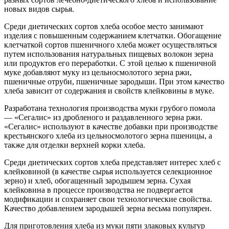
новых видов сырья.
Среди диетических сортов хлеба особое место занимают
изделия с повышенным содержанием клетчатки. Обогащение
клетчаткой сортов пшеничного хлеба может осуществляться
путем использования натуральных пищевых волокон зерна
или продуктов его переработки. С этой целью к пшеничной
муке добавляют муку из цельносмолотого зерна ржи,
пшеничные отруби, пшеничные зародыши. При этом качество
хлеба зависит от содержания и свойств клейковины в муке.
Разработана технология производства муки грубого помола
— «Сегалис» из дробленого и раздавленного зерна ржи.
«Сегалис» используют в качестве добавки при производстве
крестьянского хлеба из цельносмолотого зерна пшеницы, а
также для отделки верхней корки хлеба.
Среди диетических сортов хлеба представляет интерес хлеб с
клейковиной (в качестве сырья используется селекционное
зерно) и хлеб, обогащенный зародышем зерна. Сухая
клейковина в процессе производства не подвергается
модификации и сохраняет свои технологические свойства.
Качество добавлением зародышей зерна весьма популярен.
Для приготовления хлеба из муки пяти злаковых культур