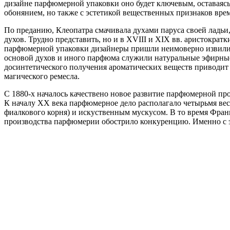
дизайне парфюмерной упаковки оно будет ключевым, оставаясь 
обонянием, но также с эстетикой вещественных признаков врем
По преданию, Клеопатра смачивала духами паруса своей ладьи, 
духов. Трудно представить, но и в XVIII и XIX вв. аристокр
парфюмерной упаковки дизайнеры пришли неимоверно извилис
основой духов и иного парфюма служили натуральные эфирные
досинтетического получения ароматических веществ приводит 
магического ремесла.
С 1880-х началось качествено новое развитие парфюмерной п
К началу ХХ века парфюмерное дело располагало четырьмя ве
фиалкового корня) и искуственным мускусом. В то время Франц
производства парфюмерии обострило конкуренцию. Именно с э