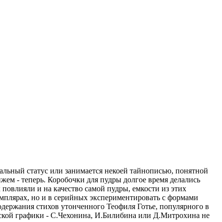
иальный статус или занимается некоей тайнописью, понятной
жем - теперь. Коробочки для пудры долгое время делались
 повлияли и на качество самой пудры, емкости из этих
емплярах, но и в серийных экспериментировать с формами
одержания стихов утонченного Теофиля Готье, популярного в
сской графики - С.Чехонина, И.Билибина или Д.Митрохина не