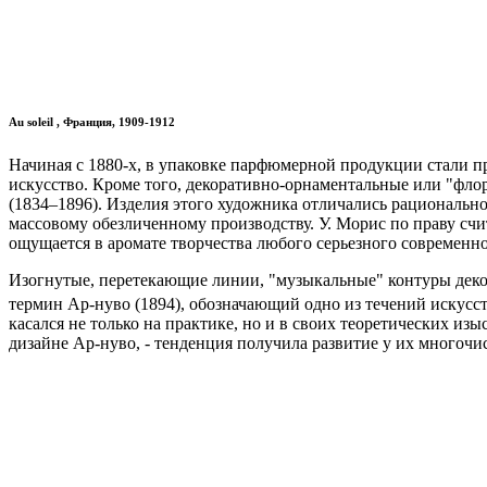
Au soleil , Франция, 1909-1912
Начиная с 1880-х, в упаковке парфюмерной продукции стали п
искусство. Кроме того, декоративно-орнаментальные или "фло
(1834–1896). Изделия этого художника отличались рациональн
массовому обезличенному производству. У. Морис по праву счи
ощущается в аромате творчества любого серьезного современно
Изогнутые, перетекающие линии, "музыкальные" контуры деко
термин Ар-нуво (1894), обозначающий одно из течений искусс
касался не только на практике, но и в своих теоретических и
дизайне Ар-нуво, - тенденция получила развитие у их многочис