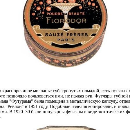
 красноречивое молчанье губ, тронутых помадой, есть тот язык
это позволяло пользоваться ими, не пачкая рук. Футляры губно
мада "Футурама" была помещена в металлическую капсулу, отд
на "Ревлон" в 1951 году. Подобные изделия копировали, и появ
ами. В 1920–30 были популярны футляры в виде экзотических ф
.