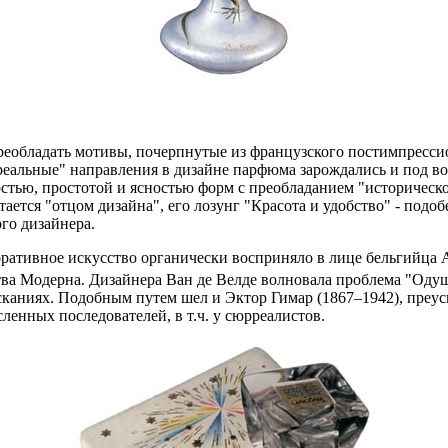
реобладать мотивы, почерпнутые из французского постимпрессио
реальные" направления в дизайне парфюма зарождались и под в
остью, простотой и ясностью форм с преобладанием "историческ
тается "отцом дизайна", его лозунг "Красота и удобство" - под
го дизайнера.
ративное искусство органически восприняло в лице бельгийца 
тва Модерна. Дизайнера Ван де Велде волновала проблема "Оду
зысканиях. Подобным путем шел и Эктор Гимар (1867–1942), пре
ленных последователей, в т.ч. у сюрреалистов.