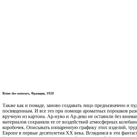
Reine des senteurs, Франция, 1920
Также как и помаде, заново создавать лицо предназначено и п
посвященным. И все это при помощи ароматных порошков разно
вручную из картона. Ар-нуво и Ар-деко не оставили без внима
материалов сохраняли ее от воздействий атмосферных колебан
коробочек. Описывать изощренную графику этих изделий, труд
Европе в первые десятилетия ХХ века. Вглядимся в эти фанта