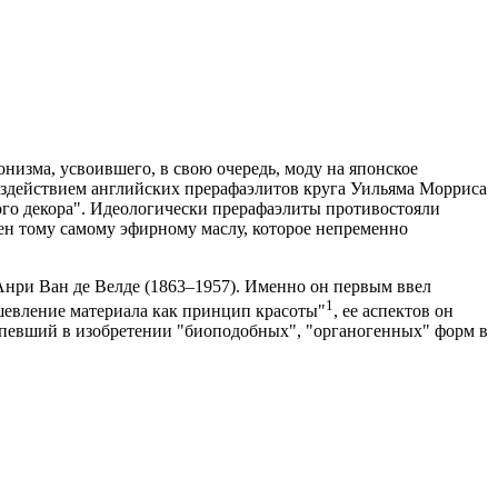
низма, усвоившего, в свою очередь, моду на японское
оздействием английских прерафаэлитов круга Уильяма Морриса
ого декора". Идеологически прерафаэлиты противостояли
обен тому самому эфирному маслу, которое непременно
Анри Ван де Велде (1863–1957). Именно он первым ввел
1
шевление материала как принцип красоты"
, ее аспектов он
успевший в изобретении "биоподобных", "органогенных" форм в