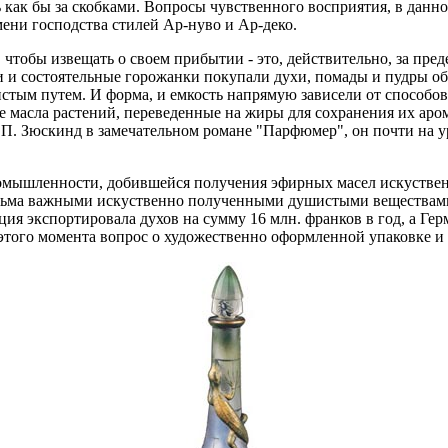
как бы за скобками. Вопросы чувственного восприятия, в данно
ени господства стилей Ар-нуво и Ар-деко.
чтобы извещать о своем прибытии - это, действительно, за пред
атки и состоятельные горожанки покупали духи, помады и пудры
тым путем. И форма, и емкость напрямую зависели от способов
 масла растений, переведенные на жиры для сохранения их аро
П. Зюскинд в замечательном романе "Парфюмер", он почти на у
ромышленности, добившейся получения эфирных масел искустве
сьма важными искуственно полученными душистыми веществами:
ия экспортировала духов на сумму 16 млн. франков в год, а Ге
того момента вопрос о художественно оформленной упаковке и 