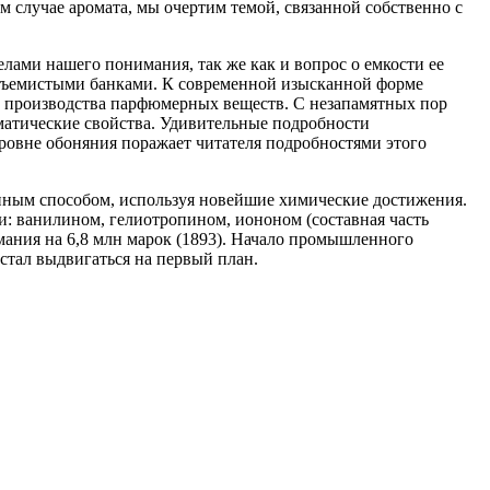
м случае аромата, мы очертим темой, связанной собственно с
елами нашего понимания, так же как и вопрос о емкости ее
 объемистыми банками. К современной изысканной форме
 производства парфюмерных веществ. С незапамятных пор
матические свойства. Удивительные подробности
ровне обоняния поражает читателя подробностями этого
нным способом, используя новейшие химические достижения.
 ванилином, гелиотропином, иононом (составная часть
рмания на 6,8 млн марок (1893). Начало промышленного
стал выдвигаться на первый план.