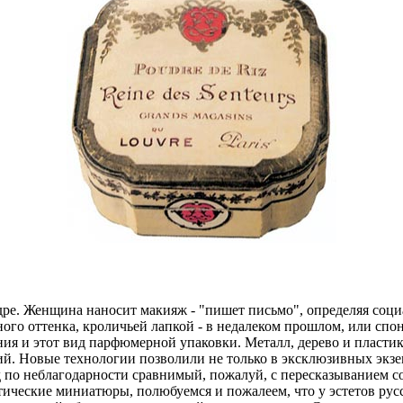
удре. Женщина наносит макияж - "пишет письмо", определяя соц
го оттенка, кроличьей лапкой - в недалеком прошлом, или спон
ния и этот вид парфюмерной упаковки. Металл, дерево и пластик
ий. Новые технологии позволили не только в эксклюзивных экз
 по неблагодарности сравнимый, пожалуй, с пересказыванием с
стические миниатюры, полюбуемся и пожалеем, что у эстетов ру