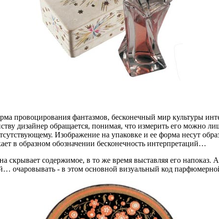
форма провоцирования фантазмов, бесконечный мир культуры ин
тву дизайнер обращается, понимая, что измерить его можно лиш
сутствующему. Изображение на упаковке и ее форма несут образ ч
ает в образном обозначении бесконечность интерпретаций…
а скрывает содержимое, в то же время выставляя его напоказ. А
ей… очаровывать - в этом основной визуальный код парфюмерно