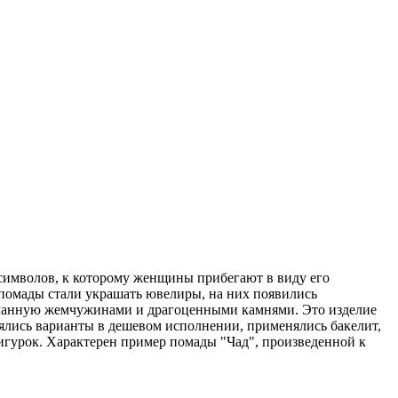
 символов, к которому женщины прибегают в виду его
й помады стали украшать ювелиры, на них появились
еланную жемчужинами и драгоценными камнями. Это изделие
лялись варианты в дешевом исполнении, применялись бакелит,
игурок. Характерен пример помады "Чад", произведенной к