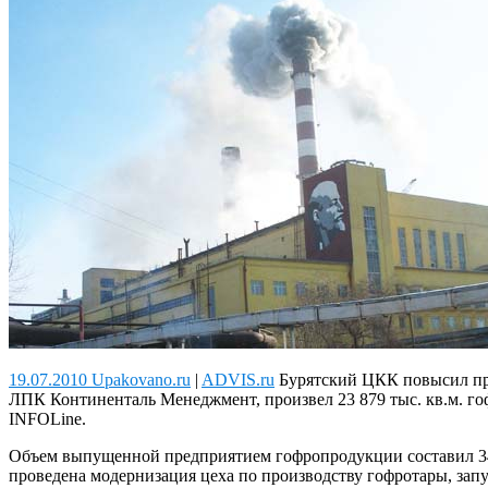
19.07.2010 Upakovano.ru
|
ADVIS.ru
Бурятский ЦКК повысил про
ЛПК Континенталь Менеджмент, произвел 23 879 тыс. кв.м. го
INFOLine.
Объем выпущенной предприятием гофропродукции составил 34 
проведена модернизация цеха по производству гофротары, за