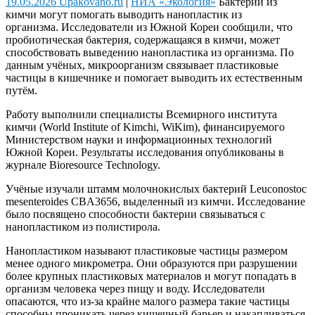
19.05.2026 Upakovano.ru
|
НИА «Экология»
Бактерии из
кимчи могут помогать выводить нанопластик из
организма.
Исследователи из Южной Кореи сообщили, что
пробиотическая бактерия, содержащаяся в кимчи, может
способствовать выведению нанопластика из организма. По
данным учёных, микроорганизм связывает пластиковые
частицы в кишечнике и помогает выводить их естественным
путём.
Работу выполнили специалисты Всемирного института
кимчи (World Institute of Kimchi, WiKim), финансируемого
Министерством науки и информационных технологий
Южной Кореи. Результаты исследования опубликованы в
журнале Bioresource Technology.
Учёные изучали штамм молочнокислых бактерий Leuconostoc
mesenteroides CBA3656, выделенный из кимчи. Исследование
было посвящено способности бактерии связываться с
нанопластиком из полистирола.
Нанопластиком называют пластиковые частицы размером
менее одного микрометра. Они образуются при разрушении
более крупных пластиковых материалов и могут попадать в
организм человека через пищу и воду. Исследователи
опасаются, что из-за крайне малого размера такие частицы
способны проникать через кишечный барьер и накапливаться