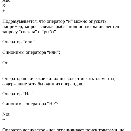
And
&
+
Подразумевается, что оператор “и” можно опускать:
например, запрос “свежая рыба” полностью эквивалентен
запросу “свежая” и “рыба”.
Оператор “или”
Синонимы оператора “или”:
Or
|
Оператор логическое «или» позволяет искать элементы,
содержащие хотя бы один из операндов.
Оператор “Не”
Синонимы оператора “Не”:
Not
~
Оператор логическое «не» ограничивает поиск товарами, не