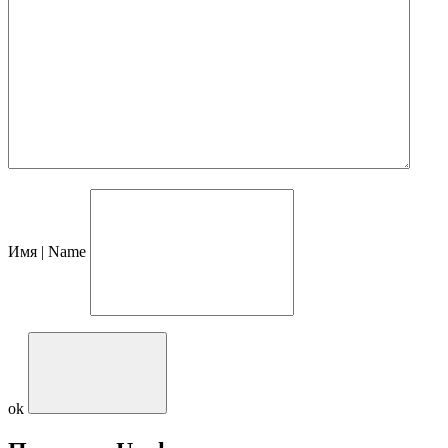
Имя | Name
ok