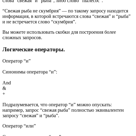
слова “свежая” и “рыба”, либо слово “пылесос”.
“Свежая рыба не скумбрия” — по такому запросу находится
информация, в которой встречаются слова “свежая” и “рыба”
и не встречается слово “скумбрия”.
Вы можете использовать скобки для построения более
сложных запросов.
Логические операторы.
Оператор “и”
Синонимы оператора “и”:
And
&
+
Подразумевается, что оператор “и” можно опускать:
например, запрос “свежая рыба” полностью эквивалентен
запросу “свежая” и “рыба”.
Оператор “или”